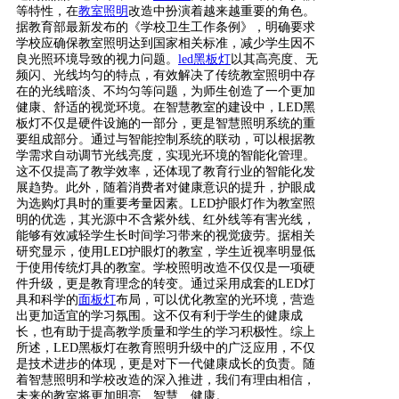
等特性，在
教室照明
改造中扮演着越来越重要的角色。
据教育部最新发布的《学校卫生工作条例》，明确要求
学校应确保教室照明达到国家相关标准，减少学生因不
良光照环境导致的视力问题。
led黑板灯
以其高亮度、无
频闪、光线均匀的特点，有效解决了传统教室照明中存
在的光线暗淡、不均匀等问题，为师生创造了一个更加
健康、舒适的视觉环境。在智慧教室的建设中，LED黑
板灯不仅是硬件设施的一部分，更是智慧照明系统的重
要组成部分。通过与智能控制系统的联动，可以根据教
学需求自动调节光线亮度，实现光环境的智能化管理。
这不仅提高了教学效率，还体现了教育行业的智能化发
展趋势。此外，随着消费者对健康意识的提升，护眼成
为选购灯具时的重要考量因素。LED护眼灯作为教室照
明的优选，其光源中不含紫外线、红外线等有害光线，
能够有效减轻学生长时间学习带来的视觉疲劳。据相关
研究显示，使用LED护眼灯的教室，学生近视率明显低
于使用传统灯具的教室。学校照明改造不仅仅是一项硬
件升级，更是教育理念的转变。通过采用成套的LED灯
具和科学的
面板灯
布局，可以优化教室的光环境，营造
出更加适宜的学习氛围。这不仅有利于学生的健康成
长，也有助于提高教学质量和学生的学习积极性。综上
所述，LED黑板灯在教育照明升级中的广泛应用，不仅
是技术进步的体现，更是对下一代健康成长的负责。随
着智慧照明和学校改造的深入推进，我们有理由相信，
未来的教室将更加明亮、智慧、健康。