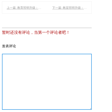
上一篇: 教育照明升级：LED黑板灯在教室改造中的关键作用
下一篇: 教室照明升级：智慧照明与护眼技术的革新
暂时还没有评论，当第一个评论者吧！
发表评论