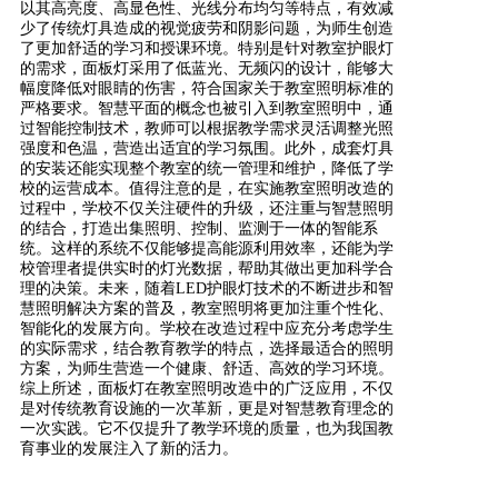
以其高亮度、高显色性、光线分布均匀等特点，有效减
少了传统灯具造成的视觉疲劳和阴影问题，为师生创造
了更加舒适的学习和授课环境。特别是针对教室护眼灯
的需求，面板灯采用了低蓝光、无频闪的设计，能够大
幅度降低对眼睛的伤害，符合国家关于教室照明标准的
严格要求。智慧平面的概念也被引入到教室照明中，通
过智能控制技术，教师可以根据教学需求灵活调整光照
强度和色温，营造出适宜的学习氛围。此外，成套灯具
的安装还能实现整个教室的统一管理和维护，降低了学
校的运营成本。值得注意的是，在实施教室照明改造的
过程中，学校不仅关注硬件的升级，还注重与智慧照明
的结合，打造出集照明、控制、监测于一体的智能系
统。这样的系统不仅能够提高能源利用效率，还能为学
校管理者提供实时的灯光数据，帮助其做出更加科学合
理的决策。未来，随着LED护眼灯技术的不断进步和智
慧照明解决方案的普及，教室照明将更加注重个性化、
智能化的发展方向。学校在改造过程中应充分考虑学生
的实际需求，结合教育教学的特点，选择最适合的照明
方案，为师生营造一个健康、舒适、高效的学习环境。
综上所述，面板灯在教室照明改造中的广泛应用，不仅
是对传统教育设施的一次革新，更是对智慧教育理念的
一次实践。它不仅提升了教学环境的质量，也为我国教
育事业的发展注入了新的活力。