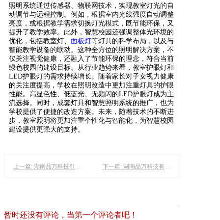
照明系统通过传感器、物联网技术，实现教室灯光的自
动调节与远程控制。例如，根据室内光线强度自动调整
亮度，或根据教学需求切换灯光模式，既节能环保，又
提升了教学效率。此外，智慧校园还强调整体光环境的
优化，包括教室灯、
面板灯
等灯具的科学布局，以及与
智能教学设备的联动。这种全方位的照明解决方案，不
仅关注视觉健康，还融入了节能环保的理念，符合当前
绿色校园的建设目标。从行业趋势来看，教室护眼灯和
LED护眼灯的需求持续增长。随着家长对子女视力健康
的关注度提高，学校在照明改造中更加注重灯具的护眼
性能。高显色性、低蓝光、无频闪的LED护眼灯成为主
流选择。同时，成套灯具和智慧照明系统的推广，也为
学校提供了便捷的改造方案。未来，随着技术的不断进
步，教室照明将更加注重个性化与智能化，为智慧校园
建设提供更强大的支持。
上一篇: 湖南品万科技引领教育照明与家装光环境革新
下一篇: 湖南品万科技有限公司：打造智慧光环境，引领教育照明防近视新趋势
暂时还没有评论，当第一个评论者吧！