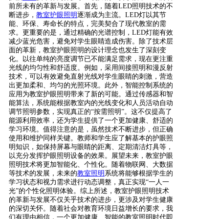
前所未有的革新与发展。首先，随着LED照明技术的不
断进步，
教室护眼照明
逐渐成为主流。LED灯以其节
能、环保、寿命长的特点，完美契合了现代教室的需
求。更重要的是，通过精确的光谱控制，LED灯能有效
减少蓝光危害，避免对学生眼睛造成伤害。除了技术层
面的革新，教室护眼照明的设计理念也发生了深刻变
化。以往单纯的亮度调节已不能满足需求，现在更注重
光线的均匀性和舒适度。例如，采用间接照明和漫反射
技术，可以有效避免直射光线对学生眼睛的刺激，营造
出更加柔和、均匀的光照环境。此外，智能控制系统的
应用为教室护眼照明带来了新的可能。通过传感器和智
能算法，系统能根据教室内的光线变化和人员活动自动
调节照明参数，实现真正的“按需照明”。这不仅提高了
能源利用效率，还为学生提供了一个更加健康、舒适的
学习环境。值得注意的是，虽然技术不断进步，但正确
使用和维护同样关键。教师和学生应了解基本的护眼照
明知识，如保持屏幕与眼睛的距离、定期清洁灯具等，
以充分发挥护眼照明设备的效果。展望未来，教室护眼
照明技术将更加智能化、个性化。随着物联网、大数据
等技术的发展，未来的
教室照明
系统将能够根据学生的
学习状态和视力需求进行动态调整，真正实现“一人一
光”的个性化照明体验。综上所述，教室护眼照明技术
的革新与发展不仅关乎技术的进步，更涉及对学生健康
的深切关怀。随着社会对教育环境日益增长的要求，我
们有理由相信，一个更加健康、智能的教室照明时代即