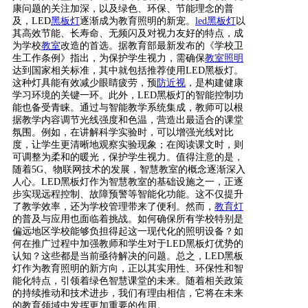
康问题的关注加深，以及绿色、环保、节能理念的普
及，LED
黑板灯
逐渐成为教育照明的新宠。
led黑板灯
以
其高效节能、长寿命、无频闪及对视力友好的特点，成
为学校
教室
改造的首选。据教育部最新发布的《学校卫
生工作条例》指出，为保护学生视力，需确保
教室照明
达到国家相关标准，其中就包括推荐使用LED黑板灯。
这种灯具能有效减少眼睛疲劳，预
防近视
，是构建健康
学习环境的关键一环。此外，LED黑板灯的智能控制功
能也备受青睐。通过与智能教学系统集成，教师可以根
据教学内容调节光线强度和色温，营造出最适合的课堂
氛围。例如，在讲解科学实验时，可以增强光线对比
度，让学生更清晰地观察实验现象；在阅读课文时，则
可调整为柔和的暖光，保护学生视力。值得注意的是，
随着5G、物联网技术的发展，智慧教室的概念逐渐深入
人心。LED黑板灯作为智慧教室的基础设施之一，正逐
步实现远程控制、故障预警等智能化功能。这不仅提升
了教学效率，还为学校管理带来了便利。然而，
教育灯
的普及与应用也面临着挑战。如何确保所有学校特别是
偏远地区学校能够负担得起这一现代化的照明设备？如
何在推广过程中加强教师和学生对于LED黑板灯优势的
认知？这些都是当前亟待解决的问题。总之，LED黑板
灯作为教育照明的新方向，正以其实用性、环保性和智
能化特点，引领着绿色智慧课堂的未来。随着相关政策
的持续推动和技术进步，我们有理由相信，它将在未来
的教育领域中发挥更加重要的作用。