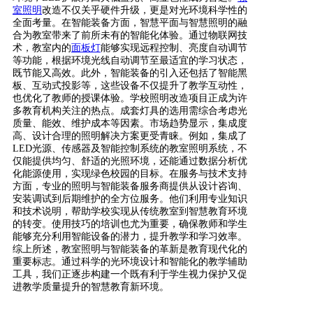
室照明
改造不仅关乎硬件升级，更是对光环境科学性的
全面考量。在智能装备方面，智慧平面与智慧照明的融
合为教室带来了前所未有的智能化体验。通过物联网技
术，教室内的
面板灯
能够实现远程控制、亮度自动调节
等功能，根据环境光线自动调节至最适宜的学习状态，
既节能又高效。此外，智能装备的引入还包括了智能黑
板、互动式投影等，这些设备不仅提升了教学互动性，
也优化了教师的授课体验。学校照明改造项目正成为许
多教育机构关注的热点。成套灯具的选用需综合考虑光
质量、能效、维护成本等因素。市场趋势显示，集成度
高、设计合理的照明解决方案更受青睐。例如，集成了
LED光源、传感器及智能控制系统的教室照明系统，不
仅能提供均匀、舒适的光照环境，还能通过数据分析优
化能源使用，实现绿色校园的目标。在服务与技术支持
方面，专业的照明与智能装备服务商提供从设计咨询、
安装调试到后期维护的全方位服务。他们利用专业知识
和技术说明，帮助学校实现从传统教室到智慧教育环境
的转变。使用技巧的培训也尤为重要，确保教师和学生
能够充分利用智能设备的潜力，提升教学和学习效率。
综上所述，教室照明与智能装备的革新是教育现代化的
重要标志。通过科学的光环境设计和智能化的教学辅助
工具，我们正逐步构建一个既有利于学生视力保护又促
进教学质量提升的智慧教育新环境。