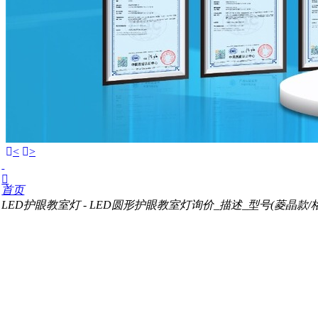
<
>

首页
LED护眼教室灯 -
LED圆形护眼教室灯询价_描述_型号(菱晶款/